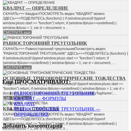
КВАДРАТ — ОПРЕДЕЛЕНИЕ
СКАЧАТЬ>>> КвадратПОСМОТРЕТЬ видео "КВАДРАТ" можно
ЗДЕСЬ>>>ПОДЕЛИТЕСЬ:(function() { if (window.pluso)if (typeof
window.pluso.start == "function") return; if (window.ifpluso==undefined) {
window.ifpluso = 1; var d = document, s ...
СМОТРИТЕ ещё:
РАВНОСТОРОННИЙ ТРЕУГОЛЬНИК
СКАЧАТЬ>>> Равносторонний треугольникПосмотреть видео
"РАВНОСТОРОННИЙ ТРЕУГОЛЬНИК" ЗДЕСЬ>>>ПОДЕЛИТЕСЬ:(function() {
if (window.pluso)if (typeof window.pluso.start == "function") return; if
(window.ifpluso==undefined) { window.ifpluso = 1; var d = document, ...
СМОТРИТЕ ещё:
ОСНОВНЫЕ ТРИГОНОМЕТРИЧЕСКИЕ ТОЖДЕСТВА
Ещё ПРОСМАТРИВАЮТ:
ПОДЕЛИТЕСЬ: (function() { if (window.pluso)if (typeof window.pluso.start ==
"function") return; if (window.ifpluso==undefined) { window.ifpluso = 1; var d =
РАВНОСТОРОННИЙ ТРЕУГОЛЬНИК
document, s = d.createElement('script'), g = 'getElementsByTagName'; ...
СМОТРИТЕ ещё:
КВАДРАТ — ФОРМУЛЫ
КВАДРАТ
КВАДРАТ — СВОЙСТВА
РАВНОСТОРОННИЙ ТРЕУГОЛЬНИК —
ОПРЕДЕЛЕНИЕ
СКАЧАТЬ>>> КвадратПОСМОТРЕТЬ видео "КВАДРАТ" можно
ЗДЕСЬ>>>ПОДЕЛИТЕСЬ:(function() { if (window.pluso)if (typeof
window.pluso.start == "function") return; if (window.ifpluso==undefined) {
Добавить комментарий
window.ifpluso = 1; var d = document, s ...