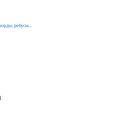
орды, ребусы...
Й