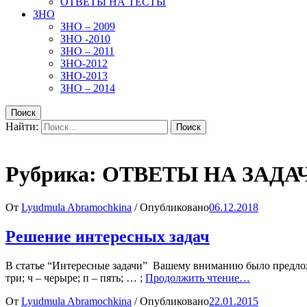
ОТВЕТЫ НА ТЕСТЫ
ЗНО
ЗНО – 2009
ЗНО -2010
ЗНО – 2011
ЗНО-2012
ЗНО-2013
ЗНО – 2014
Поиск
Найти:
Поиск
Рубрика:
ОТВЕТЫ НА ЗАДА
От
Lyudmula Abramochkina
/
Опубликовано
06.12.2018
Решение интересных задач
В статье “Интересные задачи” Вашему вниманию было предложено
три; ч – черыре; п – пять; … ;
Продолжить чтение…
От
Lyudmula Abramochkina
/
Опубликовано
22.01.2015