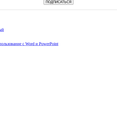
ый
ользование с Word и PowerPoint