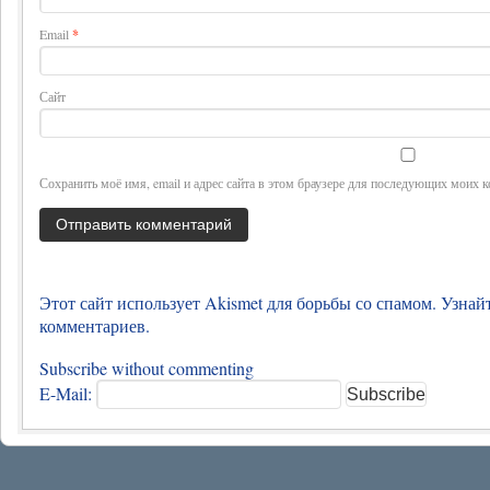
Email
*
Сайт
Сохранить моё имя, email и адрес сайта в этом браузере для последующих моих 
Этот сайт использует Akismet для борьбы со спамом.
Узнай
комментариев
.
Subscribe without commenting
E-Mail: