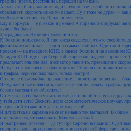
графике (время, расстояние), перешел на 90 км/ч.
А скользко, блин, машину водит, очко играет, особенно в поворо
сбрасывает, скорость ниже 90 падает. Ну я тоже не дурак — как 
чтоб скомпенсировать. Вроде получается.
Еду и горжусь — ну, какой я умный! А пораньше придумал бы т
лучше бы были!
Зря радовался. Не любит удача понтов.
К Фокино подъезжаю. Я еще когда сюда ехал, что-то свербило, д
фокинские гаечники — одни из самых злобных. Один мой кореш
проехал — на въездном КПП, в самом Фокино и на выездном К
Завидел КПП, иду с крейсерской скоростью, надеюсь пронесет. 
предлагает: бла-бла-бла, инспектор такой-то, превышение скорос
Я ему: ты ж мне весь график портишь! У меня остановка только 
штрафом, бери сколько надо, только быстро!
Он снова: бла-бла-бла, превышение… вплоть до лишения… бла
Я ему давай всё объяснять, показал учебник, задачу, график, буд
барану математику объяснять!
Он же только бабки считать может, и то ошибется, если вдруг сда
у тебя дети есть? Дескать, дарю свое математическое ноу-хау, пр
патрульной-то машине да с цветомузыкой…
И пятихатка из кармана на снег нечаяно так выпадает. В общем, 
стал намекать, что маловато. Махнул — езжай.
Я быстренько отъехал — да тут про Сереню вспомнил. Сдал зад
говорю: слышь, друг, навстречу мне из пункта Б фура едет, номе