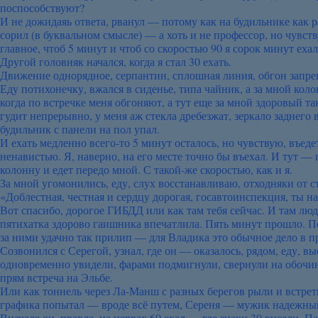
поспособствуют?
И не дожидаяь ответа, рванул — потому как на будильнике как р
сорил (в буквальном смысле) — а хоть и не профессор, но чувств
главное, чтоб 5 минут и чтоб со скоростью 90 я сорок минут ехал
Другой головняк начался, когда я стал 30 ехать.
Движение однорядное, серпантин, сплошная линия, обгон запрещен
Еду потихонечку, вжался в сиденье, типа чайник, а за мной коло
когда по встречке меня обгоняют, а тут еще за мной здоровый та
гудит непрерывно, у меня аж стекла дребезжат, зеркало заднего 
будильник с панели на пол упал.
И ехать медленно всего-то 5 минут осталось, но чувствую, въеде
ненавистью. Я, наверно, на его месте точно бы въехал. И тут —
колонну и едет передо мной. С такой-же скоростью, как и я.
За мной угомонились, еду, слух восстанавливаю, отходняки от с
«Доблестная, честная и сердцу дорогая, госавтоинспекция, ты на
Вот спасибо, дорогое ГИБДД или как там тебя сейчас. И там люд
пятихатка здорово гаишника впечатлила. Пять минут прошло. П
за ними удачно так прилип — для Владика это обычное дело в п
Созвонился с Серегой, узнал, где он — оказалось, рядом, еду, 
одновременно увидели, фарами подмигнули, свернули на обочин
прям встреча на Эльбе.
Или как тоннель через Ла-Манш с разных берегов рыли и встрети
графика попытал — вроде всё путем, Сереня — мужик надежны
Вначале он, правда, на нервах 60 ехал — где знаки 30 висели. П