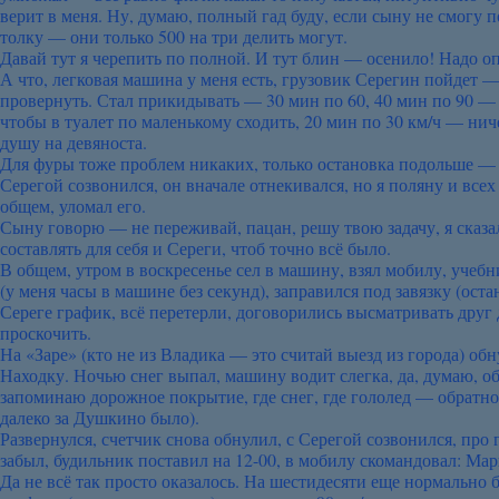
верит в меня. Ну, думаю, полный гад буду, если сыну не смогу 
толку — они только 500 на три делить могут.
Давай тут я черепить по полной. И тут блин — осенило! Надо о
А что, легковая машина у меня есть, грузовик Серегин пойдет — 
провернуть. Стал прикидывать — 30 мин по 60, 40 мин по 90 — 
чтобы в туалет по маленькому сходить, 20 мин по 30 км/ч — нич
душу на девяноста.
Для фуры тоже проблем никаких, только остановка подольше — э
Серегой созвонился, он вначале отнекивался, но я поляну и всех
общем, уломал его.
Сыну говорю — не переживай, пацан, решу твою задачу, я сказа
составлять для себя и Сереги, чтоб точно всё было.
В общем, утром в воскресенье сел в машину, взял мобилу, учебн
(у меня часы в машине без секунд), заправился под завязку (остан
Сереге график, всё перетерли, договорились высматривать друг д
проскочить.
На «Заре» (кто не из Владика — это считай выезд из города) обн
Находку. Ночью снег выпал, машину водит слегка, да, думаю, об
запоминаю дорожное покрытие, где снег, где гололед — обратно 
далеко за Душкино было).
Развернулся, счетчик снова обнулил, с Серегой созвонился, про 
забыл, будильник поставил на 12-00, в мобилу скомандовал: Ма
Да не всё так просто оказалось. На шестидесяти еще нормально б