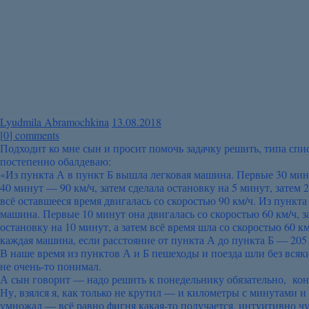
Эксперимент с Задачей Сына
Lyudmila Abramochkina
13.08.2018
[
0
] comments
Подходит ко мне сын и просит помочь задачку решить, типа спис
постепенно обалдеваю:
«Из пункта А в пункт Б вышла легковая машина. Первые 30 минут
40 минут — 90 км/ч, затем сделала остановку на 5 минут, затем 2
всё оставшееся время двигалась со скоростью 90 км/ч. Из пункт
машина. Первые 10 минут она двигалась со скоростью 60 км/ч, з
остановку на 10 минут, а затем всё время шла со скоростью 60 
каждая машина, если расстояние от пункта А до пункта Б — 205
В наше время из пунктов А и Б пешеходы и поезда шли без всяких
не очень-то понимал.
А сын говорит — надо решить к понедельнику обязательно, кон
Ну, взялся я, как только не крутил — и километры с минутами и 
умножал — всё равно фигня какая-то получается, интуитивно чу