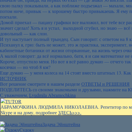
свою палку показывали, а как поближе подъезжал — махали, мол
потом ниче, привык — к хорошему быстро привыкаешь. Я ему п
поехали.
Домой приехал — пацану графики все выложил, вот тебе все ра
значит сделал! Хоть я и устал, выходной сгубил, но знаю — всё 
довольный — как слон.
И тут наступает полный трындец. Сын говорит: с ответом на 8 к
Психанул я, грю: быть не может, это ж практика, эксперимент, не
кабинетные ботаники от жизни оторванные, на жизнь через очк
А малой говорит: да всё нормально, батя, я и сам математике не
Короче, отпустило меня. Но вот я всё равно думаю — отчего та
косячки — но чтоб 8 км?
Еще думаю — у меня колеса на 14 стоят вместо штатных 13. Как 
ИСТОЧНИК
Вот решение смотрите в нашем разделе
ОТВЕТЫ и РЕШЕНИЯ
ПОДЕЛИТЕСЬ со своими знакомыми и друзьями, нажмите на 
С уважением,
Lyudmila Abramochkina
АБРАМОЧКИНА ЛЮДМИЛА НИКОЛАЕВНА. Репетитор по матема
Skype и на дому, подробнее
ЗДЕСЬ>>>.
Ещё читайте на моем сайте:
Задача Эйнштейна
Судоку