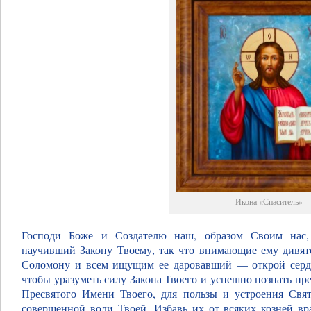
Икона «Спаситель»
Господи Боже и Создателю наш, образом Своим нас,
научивший Закону Твоему, так что внимающие ему дивят
Соломону и всем ищущим ее даровавший — открой сердца
чтобы уразуметь силу Закона Твоего и успешно познать пр
Пресвятого Имени Твоего, для пользы и устроения Свя
совершенной воли Твоей. Избавь их от всяких козней вр