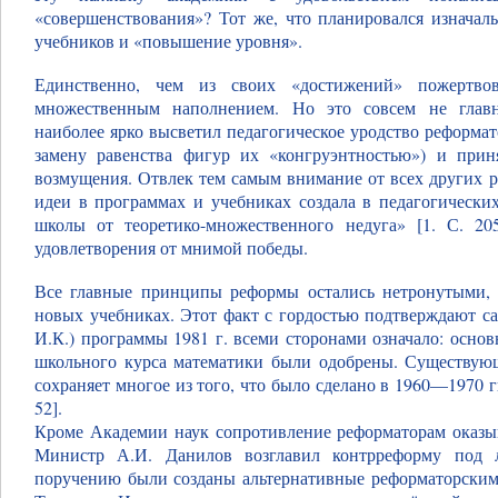
«совершенствования»? Тот же, что планировался изнача
учебников и «повышение уровня».
Единственно, чем из своих «достижений» пожертвов
множественным наполнением. Но это совсем не главн
наиболее ярко высветил педагогическое уродство реформа
замену равенства фигур их «конгруэнтностью») и при
возмущения. Отвлек тем самым внимание от всех других 
идеи в программах и учебниках создала в педагогическ
школы от теоретико-множественного недуга» [1. С. 2
удовлетворения от мнимой победы.
Все главные принципы реформы остались нетронутыми,
новых учебниках. Этот факт с гордостью подтверждают с
И.К.) программы 1981 г. всеми сторонами означало: осно
школьного курса математики были одобрены. Существующ
сохраняет многое из того, что было сделано в 1960—1970 г
52].
Кроме Академии наук сопротивление реформаторам оказ
Министр А.И. Данилов возглавил контрреформу под л
поручению были созданы альтернативные реформаторским