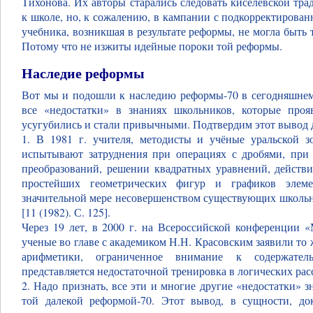
Тихонова. Их авторы старались следовать киселёвской тр
к школе, но, к сожалению, в кампании с подкорректирова
учебника, возникшая в результате реформы, не могла быть 
Потому что не изжиты идейные пороки той реформы.
Наследие реформы
Вот мы и подошли к наследию реформы-70 в сегодняшнем 
все «недостатки» в знаниях школьников, которые про
усугубились и стали привычными. Подтвердим этот вывод 
1. В 1981 г. учителя, методисты и учёные уральской з
испытывают затруднения при операциях с дробями, при
преобразований, решении квадратных уравнений, действ
простейших геометрических фигур и графиков элем
значительной мере несовершенством существующих школьн
[11 (1982). С. 125].
Через 19 лет, в 2000 г. на Всероссийской конференции 
ученые во главе с академиком Н.Н. Красовским заявили то
арифметики, ограниченное внимание к содержатель
представляется недостаточной тренировка в логических расс
2. Надо признать, все эти и многие другие «недостатки»
той далекой реформой-70. Этот вывод, в сущности, д