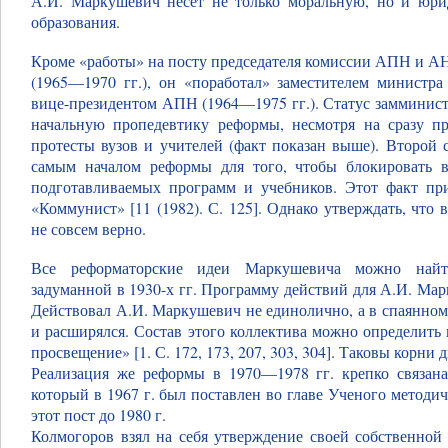
А.И. Маркушевич несет не только моральную, но и юрид
образования.
Кроме «работы» на посту председателя комиссии АПН и А
(1965—1970 гг.), он «поработал» заместителем министр
вице-президентом АПН (1964—1975 гг.). Статус замминистр
начальную пропедевтику реформы, несмотря на сразу пр
протесты вузов и учителей (факт показан выше). Второй 
самым началом реформы для того, чтобы блокировать 
подготавливаемых программ и учебников. Этот факт п
«Коммунист» [11 (1982). С. 125]. Однако утверждать, что
не совсем верно.
Все реформаторские идеи Маркушевича можно найти
задуманной в 1930-х гг. Программу действий для А.И. Мар
Действовал А.И. Маркушевич не единолично, а в спаянном
и расширялся. Состав этого коллектива можно определить
просвещение» [1. С. 172, 173, 207, 303, 304]. Таковы корн
Реализация же реформы в 1970—1978 гг. крепко связана
который в 1967 г. был поставлен во главе Ученого метод
этот пост до 1980 г.
Колмогоров взял на себя утверждение своей собственной