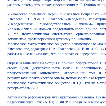
удалось, потому что нарком просвещения А.С. Бубнов не по
«В качестве временной меры» они взялись исправлять «н
Киселёва. В 1938 г. Глаголев «переделал» геомет
«Передельщики» руководствовались «научным» при
«Каждый учебник должен представлять собой единое, логи
7], т.е. психологическая систематика, ориентированн
логической, противоречащей детскому пониманию.
Московское математическое общество рекомендовало «на 
Киселёва под редакцией Н.А. Глаголева» [4. Вып. 4. С. 33
работы в школе оказалось, что пользоваться переработанным
Обратим внимание на методы и приёмы реформаторов 1930-
своих идей, декларативность целей и алогичность 
предостережений оппонентов, агрессивный тон и у
результатами практического опыта, использование автори
Московское математическое общество) и т.д. Эти же мет
реформаторами-70.
Активность реформаторов чуть притормозила война. Но не 
педагогических наук (АПН) РСФСР и среди её членов-учре