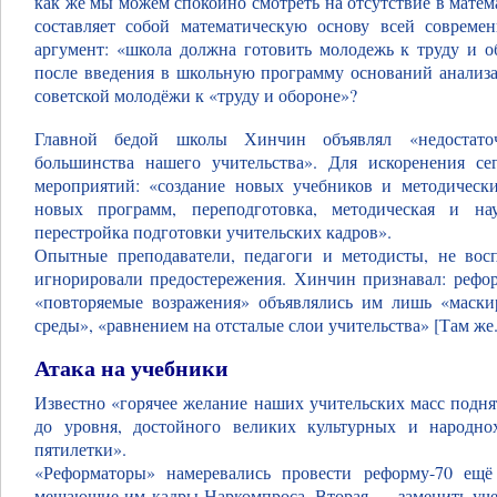
как же мы можем спокойно смотреть на отсутствие в мате
составляет собой математическую основу всей соврем
аргумент: «школа должна готовить молодежь к труду и об
после введения в школьную программу оснований анализа
советской молодёжи к «труду и обороне»?
Главной бедой школы Хинчин объявлял «недостато
большинства нашего учительства». Для искоренения сег
мероприятий: «создание новых учебников и методически
новых программ, переподготовка, методическая и нау
перестройка подготовки учительских кадров».
Опытные преподаватели, педагоги и методисты, не во
игнорировали предостережения. Хинчин признавал: рефор
«повторяемые возражения» объявлялись им лишь «маски
среды», «равнением на отсталые слои учительства» [Там же. 
Атака на учебники
Известно «горячее желание наших учительских масс подня
до уровня, достойного великих культурных и народнох
пятилетки».
«Реформаторы» намеревались провести реформу-70 ещё
мешающие им кадры Наркомпроса. Вторая — заменить учеб