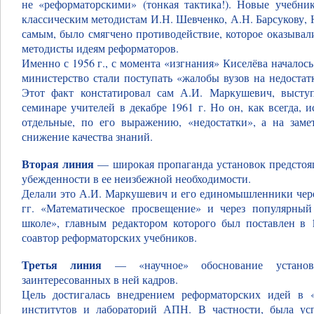
не «реформаторскими» (тонкая тактика!). Новые учебни
классическим методистам И.Н. Шевченко, А.Н. Барсукову, 
самым, было смягчено противодействие, которое оказывал
методисты идеям реформаторов.
Именно с 1956 г., с момента «изгнания» Киселёва началос
министерство стали поступать «жалобы вузов на недостат
Этот факт констатировал сам А.И. Маркушевич, высту
семинаре учителей в декабре 1961 г. Но он, как всегда, 
отдельные, по его выражению, «недостатки», а на заме
снижение качества знаний.
Вторая линия
— широкая пропаганда установок предстоя
убежденности в ее неизбежной необходимости.
Делали это А.И. Маркушевич и его единомышленники чере
гг. «Математическое просвещение» и через популярны
школе», главным редактором которого был поставлен в 
соавтор реформаторских учебников.
Третья линия
— «научное» обоснование установ
заинтересованных в ней кадров.
Цель достигалась внедрением реформаторских идей в «н
институтов и лабораторий АПН. В частности, была ус