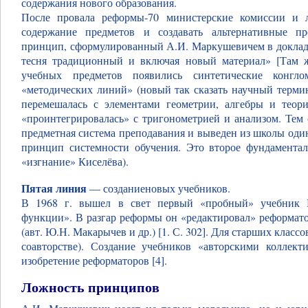
содержания нового образования.
После провала реформы-70 министерские комиссии и 
содержание предметов и создавать альтернативные п
принцип, сформулированный А.И. Маркушевичем в докладе 
тесня традиционный и включая новый материал» [Там же
учебных предметов появились синтетические конгло
«методических линий» (новый так сказать научный терми
перемешалась с элементами геометрии, алгебры и теор
«проинтегрировалась» с тригонометрией и анализом. Тем
предметная система преподавания и выведен из школы од
принцип системности обучения. Это второе фундамента
«изгнание» Киселёва).
Пятая линия
— созданиеновых учебников.
В 1968 г. вышел в свет первый «пробный» учебник 
функции». В разгар реформы он «редактировал» реформат
(авт. Ю.Н. Макарычев и др.) [1. С. 302]. Для старших клас
соавторстве). Создание учебников «авторскими коллек
изобретение реформаторов [4].
Ложность принципов