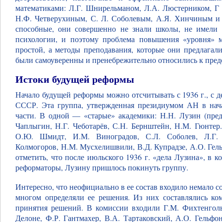
математиками: Л.Г. Шнирельманом, Л.А. Люстерником, Г
Н.Ф. Четверухиным, С. Л. Соболевым, А.Я. Хинчиным и д
способные, они совершенно не знали школы, не имели о
психологии, и поэтому проблема повышения «уровня» ма
простой, а методы преподавания, которые они предлагал
были самоуверенны и пренебрежительно относились к пред
Истоки будущей реформы
Начало будущей реформы можно отсчитывать с 1936 г., с 
СССР. Эта группа, утвержденная президиумом АН в начал
части. В одной — «старые» академики: Н.Н. Лузин (предс
Чаплыгин, Н.Г. Чеботарёв, С.Н. Бернштейн, Н.М. Гюнтер
О.Ю. Шмидт, И.М. Виноградов, С.Л. Соболев, Л.Г.
Колмогоров, Н.М. Мусхелишвили, В.Д. Купрадзе, А.О. Гельфо
отметить, что после июльского 1936 г. «дела Лузина», в 
реформаторы, Лузину пришлось покинуть группу.
Интересно, что неофициально в ее состав входило немало со
многом определяли ее решения. Из них составлялись ко
принятия решений. В комиссии входили Г.М. Фихтенголь
Делоне, Ф.Р. Гантмахер, В.А. Тартаковский, А.О. Гельфонд