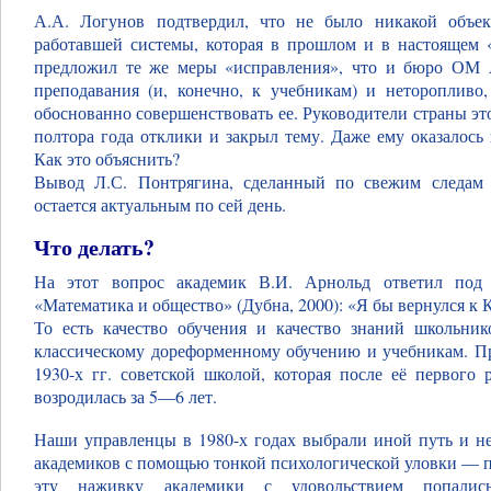
А.А. Логунов подтвердил, что не было никакой объек
работавшей системы, которая в прошлом и в настоящем 
предложил те же меры «исправления», что и бюро ОМ 
преподавания (и, конечно, к учебникам) и неторопливо
обоснованно совершенствовать ее. Руководители страны эт
полтора года отклики и закрыл тему. Даже ему оказалось
Как это объяснить?
Вывод Л.С. Понтрягина, сделанный по свежим следам 
остается актуальным по сей день.
Что делать?
На этот вопрос академик В.И. Арнольд ответил под 
«Математика и общество» (Дубна, 2000): «Я бы вернулся к 
То есть качество обучения и качество знаний школьни
классическому дореформенному обучению и учебникам. Пр
1930-х гг. советской школой, которая после её первого 
возродилась за 5—6 лет.
Наши управленцы в 1980-х годах выбрали иной путь и не
академиков с помощью тонкой психологической уловки — 
эту наживку академики с удовольствием попалис