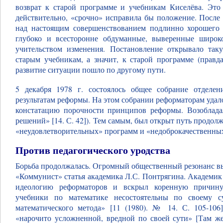
возврат к старой программе и учебникам Киселёва. Это
действительно, «срочно» исправила бы положение. После
над настоящим совершенствованием подлинно хорошего о
глубоко и всесторонне обдуманные, выверенные широк
учительством изменения. Постановление открывало таку
старым учебникам, а значит, к старой программе (правд
развитие ситуации пошло по другому пути.
5 декабря 1978 г. состоялось общее собрание отдел
результатам реформы. На этом собрании реформаторам уда
констатацию порочности принципов реформы. Возоблад
решений» [14. С. 42]). Тем самым, был открыт путь продо
«неудовлетворительных» программ и «недоброкачественны
Против педагогического уродства
Борьба продолжалась. Огромный общественный резонанс вы
«Коммунист» статья академика Л.С. Понтрягина. Академи
идеологию реформаторов и вскрыл коренную причин
учебники по математике несостоятельны по своему с
математического метода» [11 (1980). № 14. С. 105-106
«нарочито усложненной, вредной по своей сути» [Там же