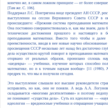
конечно же, в самом ложном принципе — от более соверше
[Там же. С. 106].
Поддержал Л.С. Понтрягина вице президент АН СССР, рек
выступлении на сессии Верховного Совета СССР в ок
происшедшего: «Прежняя система преподавания математи
Она постоянно совершенствовалась и, как мы знаем, дала
технические достижения прошлого и настоящего в б
преподавания математики. Вместо того чтобы и далее 
преемственности, вводя в нее новые научно обоснованные
просвещения СССР несколько лет назад без достаточно глу
дела осуществило крутой поворот в преподавании математи
оторвано от реальных образов, пронизано сплошь на
«шедевры» — учебники, изучение которых способно пол
математике, но и к точным наукам вообще» [11 (1980), 
предрек то, что мы и получили сегодня.
Это выступление слышали все высшие руководители стра
исправлять, но как, они не поняли. А ведь А.А. Логунов
складывается «многими десятилетиями» и поэтому недопу
не понимают «существа дела». Суть их идеологии — «наук
идеологии — вредоносные учебники и отвращение учащихс