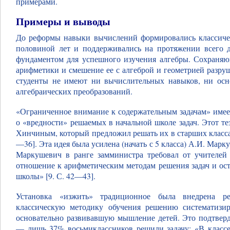
примерами.
Примеры и выводы
До реформы навыки вычислений формировались классиче
половиной лет и поддерживались на протяжении всего 
фундаментом для успешного изучения алгебры. Сохраняю
арифметики и смешение ее с алгеброй и геометрией разр
студенты не имеют ни вычислительных навыков, ни ос
алгебраических преобразований.
«Ограниченное внимание к содержательным задачам» имее
о «вредности» решаемых в начальной школе задач. Этот тез
Хинчиным, который предложил решать их в старших класса
—36]. Эта идея была усилена (начать с 5 класса) А.И. Маркуш
Маркушевич в ранге замминистра требовал от учителей 
отношение к арифметическим методам решения задач и ост
школы» [9. С. 42—43].
Установка «изжить» традиционное была внедрена р
классическую методику обучения решению систематизи
основательно развивавшую мышление детей. Это подтверд
— лишь 37% восьмиклассников решили задачу: «В классе