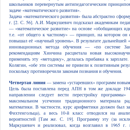
школьников перевернутым антипедагогическим принципом
задаче «математического развития».
Задача «математического развития» была абстрактно сфор
г. [2. С. 56]. А.И. Маркушевич подсказал академикам пед
— «математическое развитие» на основе «обобщающих идей
т.е. «от общего к частному» — принцип, на котором он
повышал её «научный уровень». В результате дальнейшей 
инновационных метода обучения — «по системе За
рекомендациям Хинчина расцветала новая высоконаучн
применять эту «методику», делалась прибавка к зарплате
Колягин, «обе эти системы не привели к позитивным резуль
поскольку противоречили законам познания и обучения.
Четвертая линия
— замена «устаревших» программ новым
Цель была поставлена перед АПН в том же докладе 1949
направлении следует вести перестройку программы» 
максимальном усечении традиционного материала р
математики. В частности, курс арифметики должен был за
Фихтенгольца), а весь 10-й класс отводился на анал
вероятностей [Там же. С. 19]. Программу эту (за искл
Маркушевич и реализовал, когда возглавил в 1965 