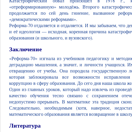
Катастрофический обвал произошёл в 1978 г.,
«отреформированную» молодёжь. Второго катастрофичес
продолжается по сей день гниение, вызванное рефор
«демократическими реформами».
Реформа-70 отдаляется и отдаляется. И мы забываем, что д
и её идеология — исходная, коренная причина катастрофи
образования (и школьного, и вузовского).
Заключение
«Реформа-70» изгнала из учебников педагогику и методик
деградацию мышления, а значит, и личности учащихся. И
отвращению от учебы. Она породила государственную л
которая заблокировала все возможности исправления
коррупцию в сферу образования. До сего дня наша школа ж
Один из главных уроков, который надо извлечь из провед
качество обучения тесно связано с сохранением отеч
недопустимо прерывать. В математике эта традиция скон
Следовательно, необходимым (хотя, наверное, недост
математического образования является возвращение в школу
Литература