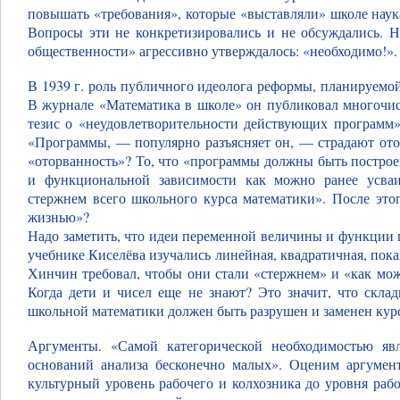
повышать «требования», которые «выставляли» школе наук
Вопросы эти не конкретизировались и не обсуждались. 
общественности» агрессивно утверждалось: «необходимо!».
В 1939 г. роль публичного идеолога реформы, планируемой
В журнале «Математика в школе» он публиковал многочис
тезис о «неудовлетворительности действующих программ»
«Программы, — популярно разъясняет он, — страдают отор
«оторванность»? То, что «программы должны быть постро
и функциональной зависимости как можно ранее усваи
стержнем всего школьного курса математики». После этог
жизнью»?
Надо заметить, что идеи переменной величины и функции 
учебнике Киселёва изучались линейная, квадратичная, пок
Хинчин требовал, чтобы они стали «стержнем» и «как мож
Когда дети и чисел еще не знают? Это значит, что скла
школьной математики должен быть разрушен и заменен кур
Аргументы. «Самой категорической необходимостью яв
оснований анализа бесконечно малых». Оценим аргумен
культурный уровень рабочего и колхозника до уровня раб