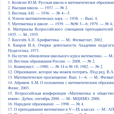
1. Колягин Ю.М. Русская школа и математическое образован
2. Высшая школа. — 1937. — № 2.
3. Вестник АН. — 1936. — № 4—5.
4. Успехи математических наук. — 1938. — Вып. 4.
5. Математика в школе. — 1939. — №№ 3—6; 1979. — № 4;.
6. Материалы Всероссийского совещания преподавателей
1935. — М., 1935.
7. Киселёв А.П. Арифметика. — М.: Физматлит, 2002.
8. Каиров И.А. Очерки деятельности Академии педаго
Педагогика, 1973.
9. На путях обновления школьного курса математики. — М.
10. Вестник образования России. — 2008. — № 2.
11. Коммунист. —1980. — № 14 и № 18; 1982. — № 2.
12. Образование, которое мы можем потерять. /Под ред. В.
13. Математическое просвещение. Вып. 1—6. — М.: Физмат
14. Абрамов А.М. О положении с математическим образова
Фазис, 2003.
15. Всероссийская конференция «Математика и общество
веков». Дубна, сентябрь 2000. — М.: МЦНМО, 2000.
16. Народное образование. — 1998. — № 4.
17. О преподавании математики в V—IX классах. — М.: А