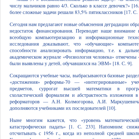
числу мальчиков равно 4/3. Сколько в классе девочек?» [16
более сложные задачи решали 83,5% пятиклассников [17. С. 
Сегодня нам предлагают новые объяснения деградации обр
недостаток финансирования. Переводят наше внимание
всеобщую компьютеризацию и информационные техно
исследования доказывают, что «обучающие» компьют
способности анализировать информацию, т.е. к даль
академическом журнале «Физиология человека» отмечены 
были выявлены у детей, обучавшихся на ЭВМ» [18. С. 9].
Сокращаются учебные часы, выбрасываются базовые раздел
«достижения» реформы-70 — «интегрированные» уч
предметов, суррогат высшей математики в програм
схоластический формализм и абстрактность изложения в
реформаторов — А.Н. Колмогорова, А.И. Маркушевича
дополняются учебниками их последователей [10].
Ныне многим кажется, что «уровень математическо
катастрофически падать» [1. С. 233]. Напомним: сниж
отсчитывать с 1956 г., когда из неполной средней шко