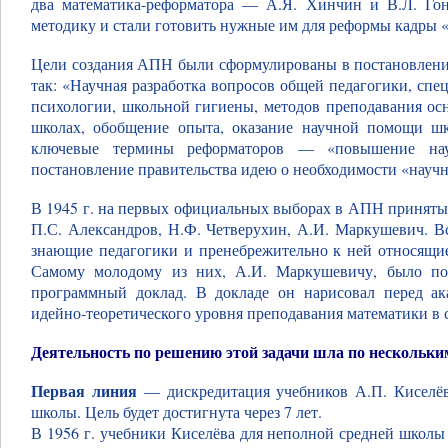
два математика-реформатора — А.Я. Хинчин и В.Л. Гон
методику и стали готовить нужные им для реформы кадры 
Цели создания АПН были сформулированы в постановлении
так: «Научная разработка вопросов общей педагогики, спе
психологии, школьной гигиены, методов преподавания ос
школах, обобщение опыта, оказание научной помощи шк
ключевые термины реформаторов — «повышение нау
постановление правительства идею о необходимости «научн
В 1945 г. на первых официальных выборах в АПН приняты
П.С. Александров, Н.Ф. Четверухин, А.И. Маркушевич. Вс
знающие педагогики и пренебрежительно к ней относящие
Самому молодому из них, А.И. Маркушевичу, было по
программный доклад. В докладе он нарисовал перед а
идейно-теоретического уровня преподавания математики в ср
Деятельность по решению этой задачи шла по нескольк
Первая линия
— дискредитация учебников А.П. Киселёва
школы. Цель будет достигнута через 7 лет.
В 1956 г. учебники Киселёва для неполной средней школ