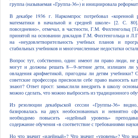
группа (называемая «Группа-36») и инициировала реформат
В декабре 1936 г. Наркомпрос потребовал «коренной 
математики в начальной и средней школе» [2. С. 80]
повседневно», отмечал, в частности, Г.М. Фихтенгольц [Та
принятой на основании докладов Г.М. Фихтенгольца и Л.
на «неудовлетворительность учебных планов и прогр
стабильных учебников и многочисленные недостатки осталь
Вопрос тут, собственно, один: имеют ли право люди, не 
могут и должны решать 8—9-летние дети, излишен ли у
овладения арифметикой, пригодны ли детям учебники? 
советские профессора присвоили себе право выносить кат
знают? Ответ прост: замыслили внедрить в школу основы 
можно сделать, что можно выбросить из традиционного обуч
Из резолюции декабрьской сессии «Группы-36» видно,
базировалась на двух необоснованных и невнятно сфо
необходимо повысить «идейный уровень» преподава
содержание обучения «в соответствие с требованиями науки
Но что значит «идейный»? Что значит «уровень»? Что зн