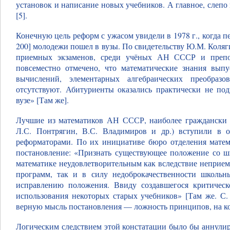
установок и написание новых учебников. А главное, слепо в
[5].
Конечную цель реформ с ужасом увидели в 1978 г., когда 
200] молодежи пошел в вузы. По свидетельству Ю.М. Коляг
приемных экзаменов, среди учёных АН СССР и препод
повсеместно отмечено, что математические знания вып
вычислений, элементарных алгебраических преобразо
отсутствуют. Абитуриенты оказались практически не по
вузе» [Там же].
Лучшие из математиков АН СССР, наиболее граждански о
Л.С. Понтрягин, В.С. Владимиров и др.) вступили в 
реформаторами. По их инициативе бюро отделения мате
постановление: «Признать существующее положение со 
математике неудовлетворительным как вследствие неприе
программ, так и в силу недоброкачественности школь
исправлению положения. Ввиду создавшегося критическ
использования некоторых старых учебников» [Там же. С.
верную мысль постановления — ложность принципов, на к
Логическим следствием этой констатации было бы аннулир