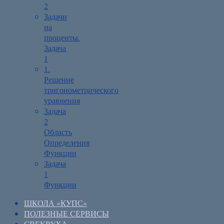
2
Задачи
на
проценты.
Задача
1
1.
Решение
тригонометрического
уравнения
Задача
2
Область
Определения
Функции
Задача
1
Функции
ШКОЛА «КУПС»
ПОЛЕЗНЫЕ СЕРВИСЫ
СВЕКРУХА