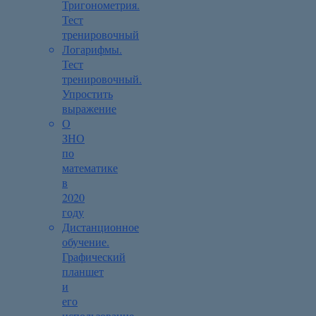
Тригонометрия.
Тест
тренировочный
Логарифмы.
Тест
тренировочный.
Упростить
выражение
О
ЗНО
по
математике
в
2020
году
Дистанционное
обучение.
Графический
планшет
и
его
использование