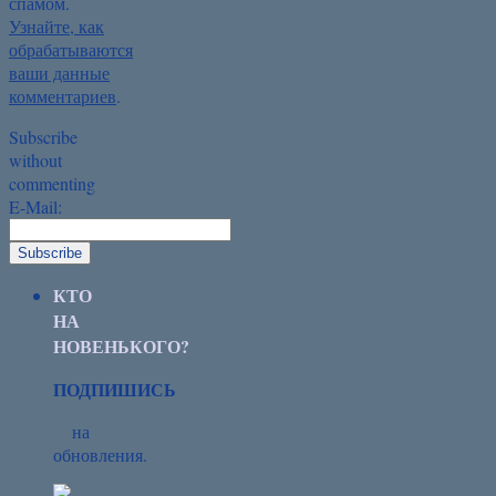
спамом.
Узнайте, как
обрабатываются
ваши данные
комментариев
.
Subscribe
without
commenting
E-Mail:
КТО
НА
НОВЕНЬКОГО?
ПОДПИШИСЬ
на
обновления.