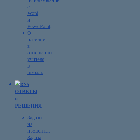
с
Word
и
PowerPoint
О
насилии
в
отношении
учителя
в
школах
ОТВЕТЫ
и
РЕШЕНИЯ
Задачи
на
проценты.
Задача