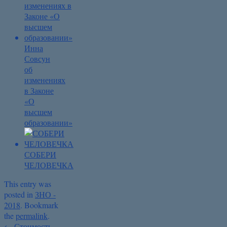
Инна
Совсун
об
изменениях
в Законе
«О
высшем
образовании»
СОБЕРИ
ЧЕЛОВЕЧКА
This entry was
posted in
ЗНО -
2018
. Bookmark
the
permalink
.
←
Стоимость