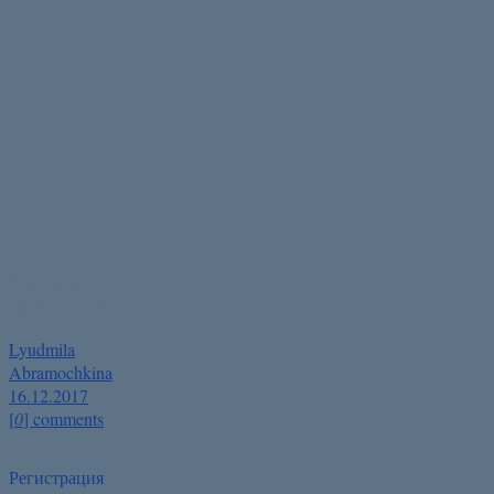
Регистрация
начнется 9 Января
2018 года
Lyudmila
Abramochkina
16.12.2017
[
0
] comments
Регистрация