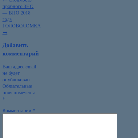
пробного ЗНО
— ВНО 2018
года
ГОЛОВОЛОМКА
→
Добавить
комментарий
Ваш адрес email
не будет
опубликован.
Обязательные
поля помечены
*
Комментарий
*