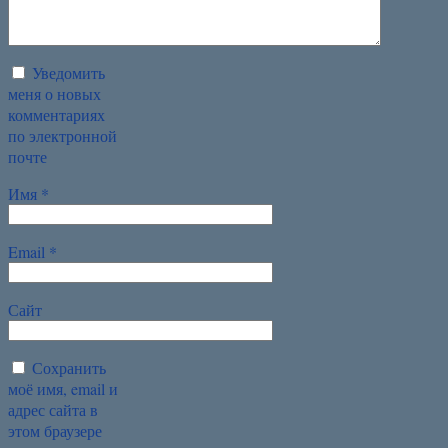
Уведомить
меня о новых
комментариях
по электронной
почте
Имя
*
Email
*
Сайт
Сохранить
моё имя, email и
адрес сайта в
этом браузере