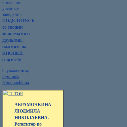
в высшие
учебные
заведения.
ПОДЕЛИТЕСЬ
со своими
знакомыми и
друзьями,
нажмите на
КНОПКИ
соцсетей:
С уважением,
Lyudmila
Abramochkina
АБРАМОЧКИНА
ЛЮДМИЛА
НИКОЛАЕВНА.
Репетитор по