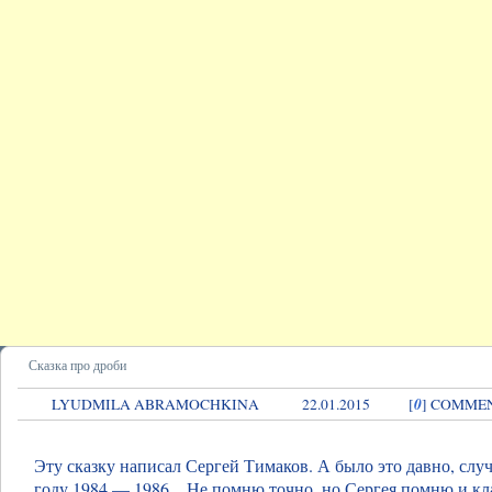
Сказка про дроби
0
LYUDMILA ABRAMOCHKINA
22.01.2015
[
] COMME
Эту сказку написал Сергей Тимаков. А было это давно, слу
году 1984 — 1986…Не помню точно, но Сергея помню и кла