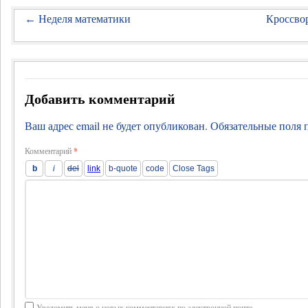
Неделя математики
Кроссвор
←
Добавить комментарий
Ваш адрес email не будет опубликован.
Обязательные поля
Комментарий
*
Уведомить меня о новых комментариях по электронной почте