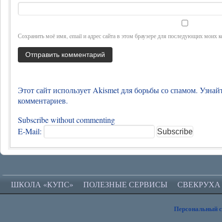
Сохранить моё имя, email и адрес сайта в этом браузере для последующих моих 
Этот сайт использует Akismet для борьбы со спамом.
Узнай
комментариев
.
Subscribe without commenting
E-Mail:
ШКОЛА «КУПС»
ПОЛЕЗНЫЕ СЕРВИСЫ
СВЕКРУХА
Персональный 