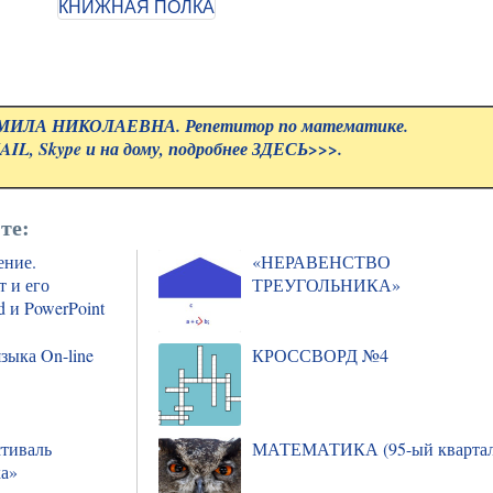
ЛА НИКОЛАЕВНА. Репетитор по математике.
IL, Skype и на дому, подробнее
ЗДЕСЬ>>>.
те:
ение.
«НЕРАВЕНСТВО
 и его
ТРЕУГОЛЬНИКА»
 и PowerPoint
зыка On-line
КРОССВОРД №4
тиваль
МАТЕМАТИКА (95-ый квартал
ка»