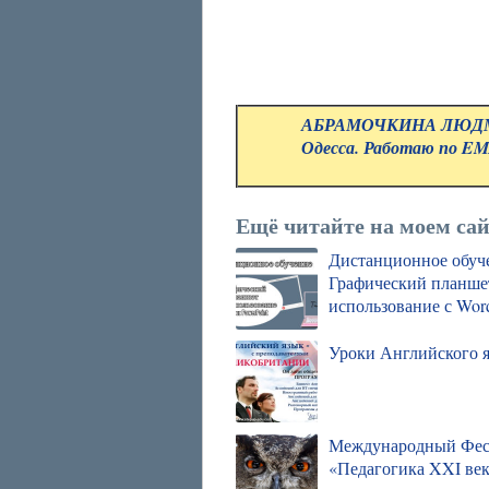
АБРАМОЧКИНА ЛЮДМИ
Одесса. Работаю по EMA
Ещё читайте на моем сай
Дистанционное обуч
Графический планшет
использование с Word
Уроки Английского я
Международный Фес
«Педагогика XXI ве