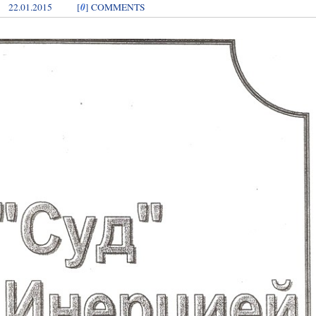
0
22.01.2015
[
] COMMENTS