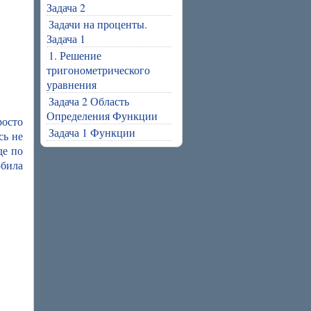
Задача 2
Задачи на проценты.
Задача 1
1. Решение
тригонометрического
уравнения
Задача 2 Область
Определения Функции
росто
Задача 1 Функции
сь не
де по
юбила