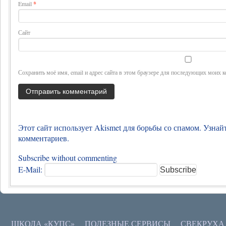
Email
*
Сайт
Сохранить моё имя, email и адрес сайта в этом браузере для последующих моих 
Этот сайт использует Akismet для борьбы со спамом.
Узнай
комментариев
.
Subscribe without commenting
E-Mail:
ШКОЛА «КУПС»
ПОЛЕЗНЫЕ СЕРВИСЫ
СВЕКРУХА