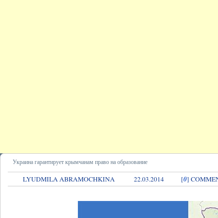
Украина гарантирует крымчанам право на образование
0
LYUDMILA ABRAMOCHKINA
22.03.2014
[
] COMME