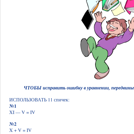
ЧТОБЫ исправить ошибку в уравнении, передв
ИСПОЛЬЗОВАТЬ 11 спичек:
№1
XI — V = IV
№2
X + V = IV