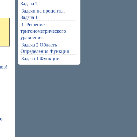
Задача 2
Задачи на проценты.
Задача 1
1. Решение
тригонометрического
уравнения
Задача 2 Область
Определения Функции
Задача 1 Функции
лов!
го