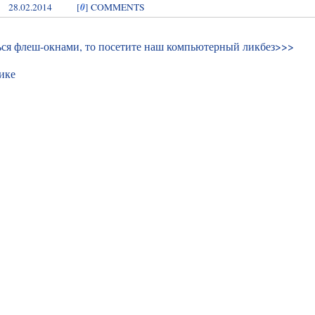
0
28.02.2014
[
] COMMENTS
ться флеш-окнами, то посетите
наш компьютерный ликбез>>>
ике