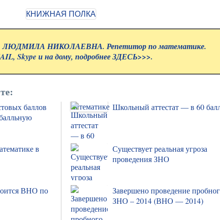
ЛЮДМИЛА НИКОЛАЕВНА. Репетитор по математике.
IL, Skype и на дому, подробнее
ЗДЕСЬ>>>.
те:
стовых баллов
Школьный аттестат — в 60 бал
-балльную
атематике в
Существует реальная угроза
проведения ЗНО
Завершено проведение пробно
ЗНО – 2014 (ВНО — 2014)