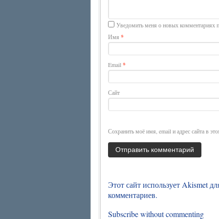
Уведомить меня о новых комментариях п
Имя
*
Email
*
Сайт
Сохранить моё имя, email и адрес сайта в э
Этот сайт использует Akismet д
комментариев
.
Subscribe without commenting