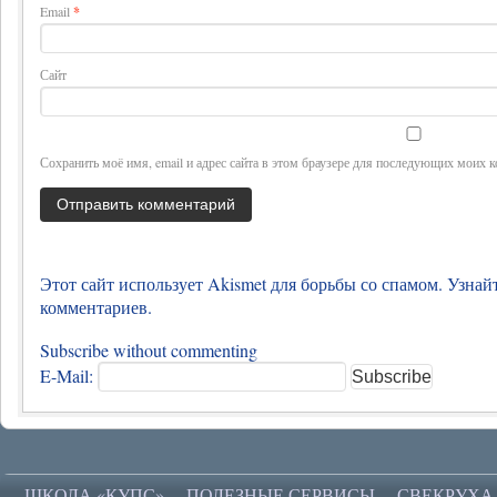
Email
*
Сайт
Сохранить моё имя, email и адрес сайта в этом браузере для последующих моих 
Этот сайт использует Akismet для борьбы со спамом.
Узнай
комментариев
.
Subscribe without commenting
E-Mail:
ШКОЛА «КУПС»
ПОЛЕЗНЫЕ СЕРВИСЫ
СВЕКРУХА