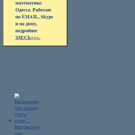
математике.
Одесса. Работаю
по EMAIL, Skype
и на дому,
подробнее
ЗДЕСЬ>>>.
Ещё
читайте на
моем сайте:
Математику
уже