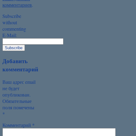
комментариев
.
Subscribe
without
commenting
E-Mail:
Добавить
комментарий
Ваш адрес email
не будет
опубликован.
Обязательные
поля помечены
*
Комментарий
*