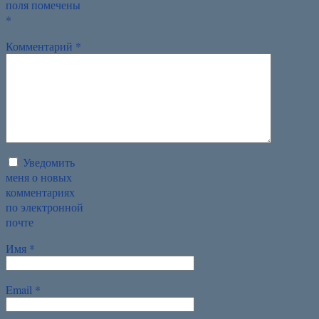
поля помечены
*
Комментарий
*
Уведомить
меня о новых
комментариях
по электронной
почте
Имя
*
Email
*