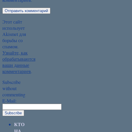
Этот сайт
использует
Akismet для
борьбы со
спамом.
Узнайте, как
обрабатываются
ваши данные
комментариев
.
Subscribe
without
commenting
E-Mail:
КТО
НА