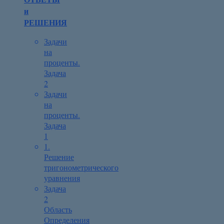
и
РЕШЕНИЯ
Задачи
на
проценты.
Задача
2
Задачи
на
проценты.
Задача
1
1.
Решение
тригонометрического
уравнения
Задача
2
Область
Определения