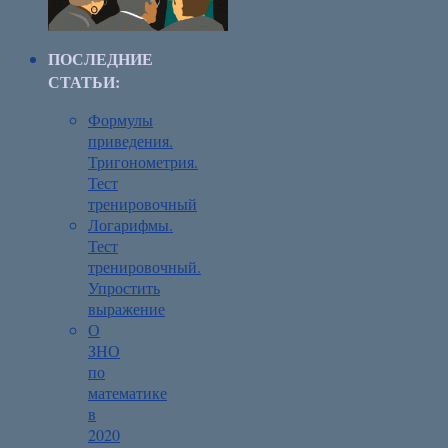
ПОСЛЕДНИЕ
СТАТЬИ:
Формулы
приведения.
Тригонометрия.
Тест
тренировочный
Логарифмы.
Тест
тренировочный.
Упростить
выражение
О
ЗНО
по
математике
в
2020