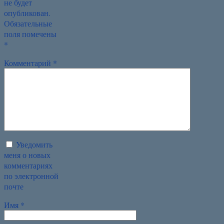
не будет
опубликован.
Обязательные
поля помечены
*
Комментарий
*
Уведомить
меня о новых
комментариях
по электронной
почте
Имя
*