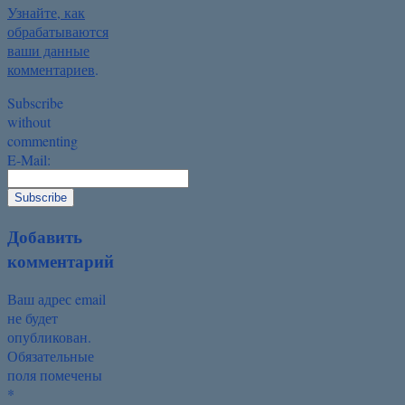
Узнайте, как
обрабатываются
ваши данные
комментариев
.
Subscribe
without
commenting
E-Mail:
Добавить
комментарий
Ваш адрес email
не будет
опубликован.
Обязательные
поля помечены
*