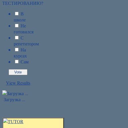
В
школе
Не
готовился
С
репетитором
На
курсах
Сам
View Results
Загрузка ...