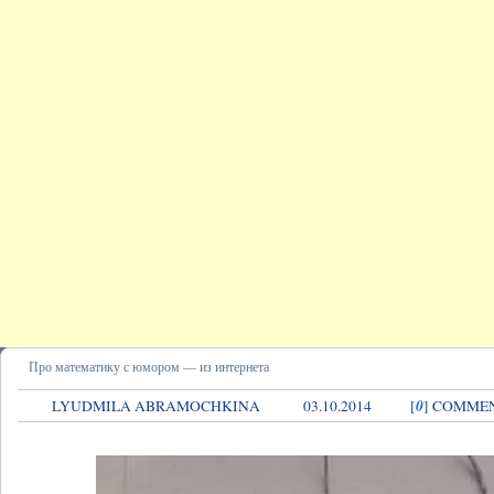
Про математику с юмором — из интернета
0
LYUDMILA ABRAMOCHKINA
03.10.2014
[
] COMME