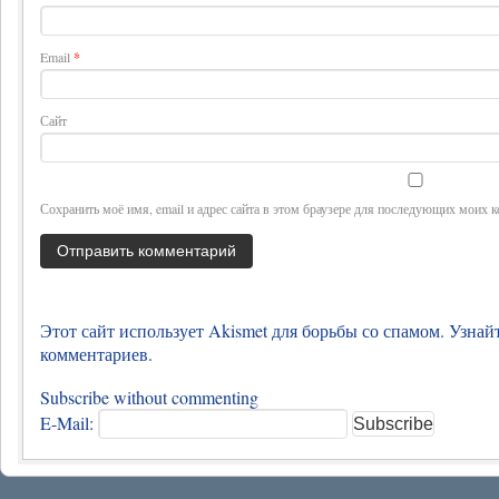
Email
*
Сайт
Сохранить моё имя, email и адрес сайта в этом браузере для последующих моих 
Этот сайт использует Akismet для борьбы со спамом.
Узнай
комментариев
.
Subscribe without commenting
E-Mail: