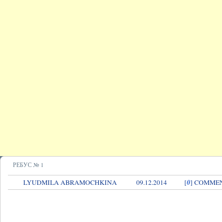
РЕБУС № 1
0
LYUDMILA ABRAMOCHKINA
09.12.2014
[
] COMME