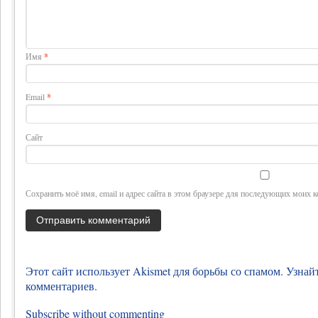
Имя
*
Email
*
Сайт
Сохранить моё имя, email и адрес сайта в этом браузере для последующих моих 
Этот сайт использует Akismet для борьбы со спамом.
Узнай
комментариев
.
Subscribe without commenting