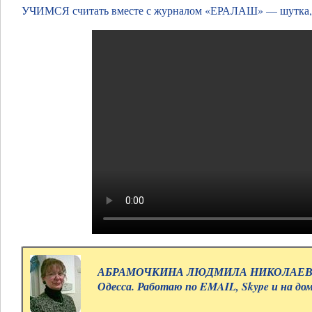
УЧИМСЯ считать вместе с журналом «ЕРАЛАШ» — шутка, 
АБРАМОЧКИНА ЛЮДМИЛА НИКОЛАЕВНА.
Одесса. Работаю по EMAIL, Skype и на д