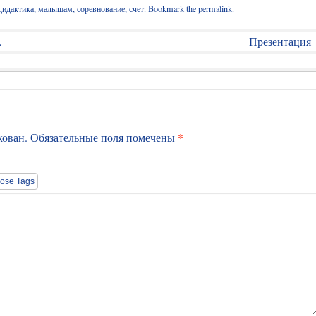
дидактика
,
малышам
,
соревнование
,
счет
. Bookmark the
permalink
.
…
Презентация
*
кован.
Обязательные поля помечены