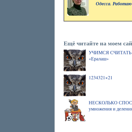
Одесса. Работаю
Ещё читайте на моем сай
УЧИМСЯ СЧИТАТЬ 
«Ералаш»
1234321×21
НЕСКОЛЬКО СПО
умножения и делени