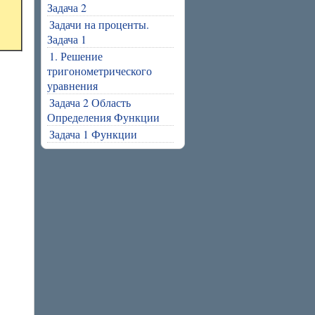
Задача 2
Задачи на проценты.
Задача 1
1. Решение
тригонометрического
уравнения
Задача 2 Область
Определения Функции
Задача 1 Функции