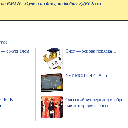
 по EMAIL, Skype и на дому, подробнее
ЗДЕСЬ>>>.
те:
— с журналом
Счет — основа порядка…
УЧИМСЯ СЧИТАТЬ
СОБОВ
Одесский вундеркинд изобрел
я
навигатор для слепых