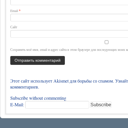
Email
*
Сайт
Сохранить моё имя, email и адрес сайта в этом браузере для последующих моих 
Этот сайт использует Akismet для борьбы со спамом.
Узнай
комментариев
.
Subscribe without commenting
E-Mail: