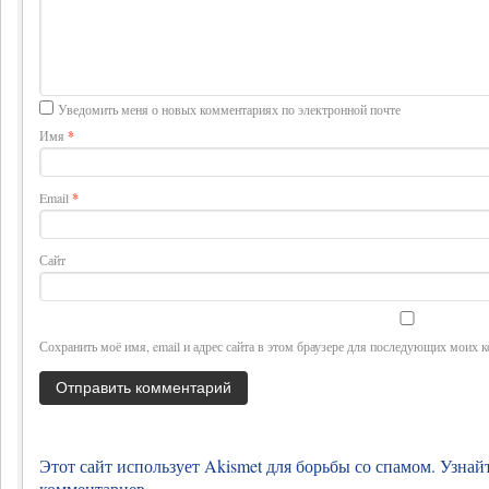
Уведомить меня о новых комментариях по электронной почте
Имя
*
Email
*
Сайт
Сохранить моё имя, email и адрес сайта в этом браузере для последующих моих 
Этот сайт использует Akismet для борьбы со спамом.
Узнай
комментариев
.